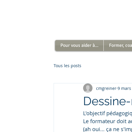
Pour vous aider à...
Former, coac
Tous les posts
cmgreiner
9 mars
Dessine-
L'objectif pédagogiq
Le formateur doit a
(ah oui... ça ne s'i