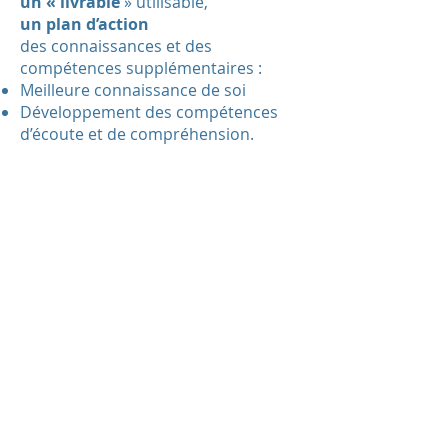
un « livrable
» utilisable,
un plan d’action
des connaissances et des
compétences supplémentaires :
Meilleure connaissance de soi
Développement des compétences
d’écoute et de compréhension.
Evolution des schémas de
fonctionnement
Développement de l’intelligence
collective
Développement de l’intelligence
émotionnelle
Développement de la créativité
personnelle à des fins
professionnelles.
Plus d'informations