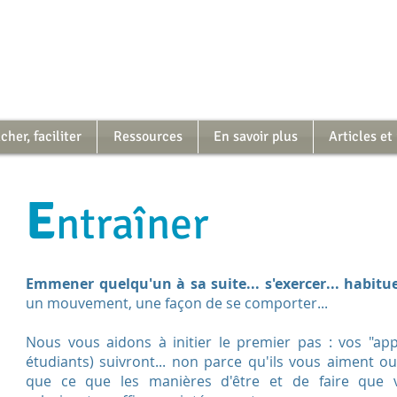
her, faciliter
Ressources
En savoir plus
Articles et
E
ntraîner
Emmener quelqu'un à sa suite... s'exercer... habitu
un mouvement, une façon de se comporter...
Nous vous aidons à initier le premier pas : vos "appr
étudiants) suivront... non parce qu'ils vous aiment 
que ce que les manières d'être et de faire que 