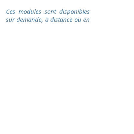
Ces modules sont disponibles
sur demande, à distance ou en
présentiel, au fur et à mesure
des besoins et des demandes
exprimées, tout au long de
l'année scolaire et dans l'année
suivante.
Me contacter pour plus de
renseignements.
Exemples de formations
délivrées...
Connaître et comprendre les
processus de changement et les
accompagner (théorie U)
Explorer son "mindset créatif" et