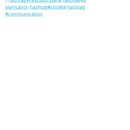
? 
hashtag#Fautquonparle
hashtag#p
olarisation
hashtag#société
hashtag
#communication
Posts récents
Voir tout