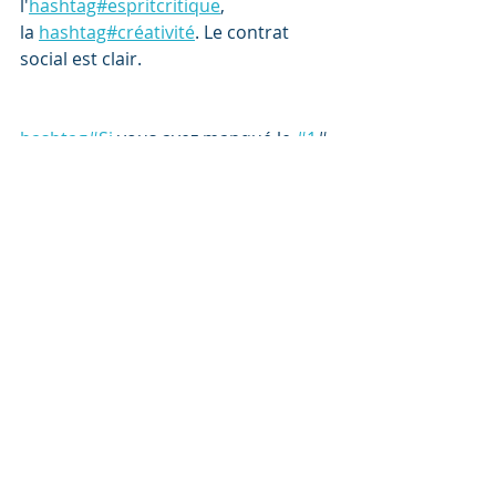
l'
hashtag#espritcritique
, 
la 
hashtag#créativité
. Le contrat 
social est clair. 
hashtag#Si
 vous avez manqué le 
#1
# 
: Je participe à l'expérience "Faut 
qu'on parle !" 
@
https://lnkd.in/gNadSUdN
, initiée 
par les médias 
Brut.
 et 
La 
Croix
.Je
témoigne de cette expérience au fil 
de l'eau, avec un petit dessin 
d'humeur différent à chaque fois.