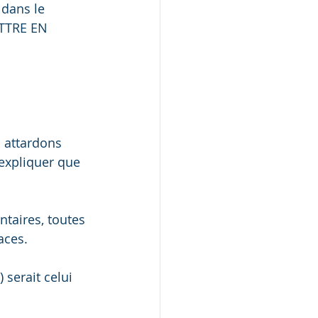
 dans le 
ETTRE EN 
 attardons 
expliquer que 
taires, toutes 
aces.
 serait celui 