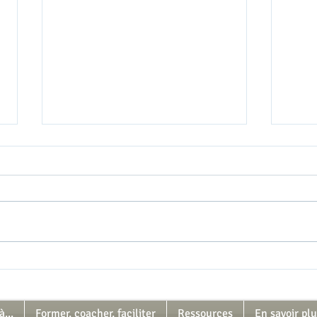
Projet "première graine"....
Emb
Solid
...
Former, coacher, faciliter
Ressources
En savoir pl