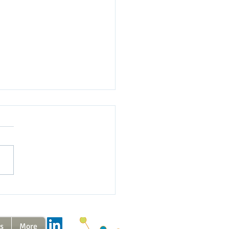
arquez avec Cap
aires....
us
More