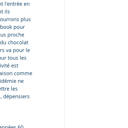
 l'entrée en 
 ils 
pourrons plus 
ebook pour 
lus proche 
 du chocolat 
rs va pour le 
ur tous les 
vité est 
 maison comme 
pidémie ne 
ttre les 
, dépensiers 
 années 60 