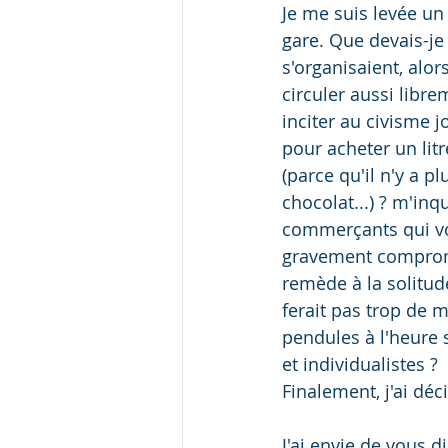
Je me suis levée un
gare. Que devais-je
s'organisaient, alo
circuler aussi libr
inciter au civisme j
pour acheter un litr
(parce qu'il n'y a p
chocolat...) ? m'inq
commerçants qui vont
gravement compromi
remède à la solitud
ferait pas trop de m
pendules à l'heure 
et individualistes ? 
Finalement, j'ai déc
J'ai envie de vous 