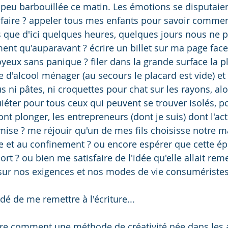
 peu barbouillée ce matin. Les émotions se disputaient
 faire ? appeler tous mes enfants pour savoir comment
rs que d'ici quelques heures, quelques jours nous ne 
ement qu'auparavant ? écrire un billet sur ma page fac
oyeux sans panique ? filer dans la grande surface la p
e d'alcool ménager (au secours le placard est vide) et
lus ni pâtes, ni croquettes pour chat sur les rayons, alo
uiéter pour tous ceux qui peuvent se trouver isolés, po
 plonger, les entrepreneurs (dont je suis) dont l'acti
se ? me réjouir qu'un de mes fils choisisse notre
e et au confinement ? ou encore espérer que cette é
ort ? ou bien me satisfaire de l'idée qu'elle allait reme
sur nos exigences et nos modes de vie consuméristes
idé de me remettre à l'écriture... 
dire comment une méthode de créativité née dans les